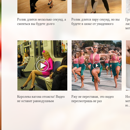
Ролик длится несколько секунд, а
Ролик длится пару секунд, но вы
Гр
смеяться вы будете долго
будете в шоке от увиденного
ла
ме
Королева вагона отожгла! Видео
Ржу не переставая, это видео
Но
не оставит равнодушным
пересмотришь не раз
ме
ю