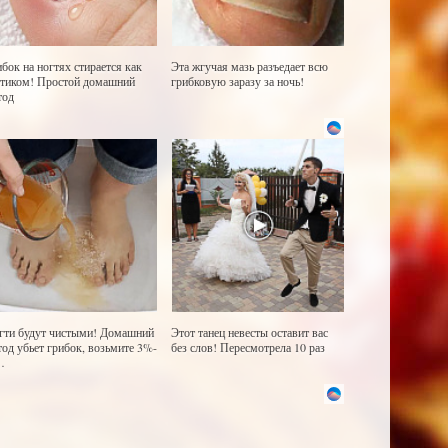
ибок на ногтях стирается как
Эта жгучая мазь разъедает всю
стиком! Простой домашний
грибковую заразу за ночь!
тод
гти будут чистыми! Домашний
Этот танец невесты оставит вас
тод убьет грибок, возьмите 3%-
без слов! Пересмотрела 10 раз
…