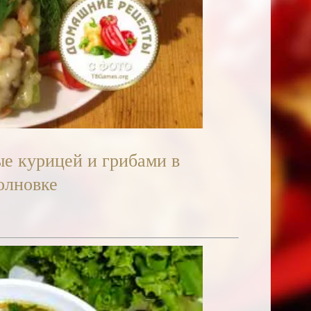
е курицей и грибами в
олновке