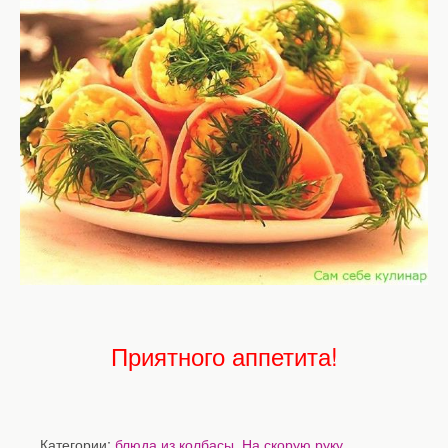
Приятного аппетита!
Категории:
блюда из колбасы
,
На скорую руку
,