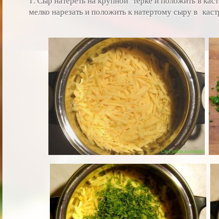
1. Сыр натереть на крупной терке и положить в кас
мелко нарезать и положить к натертому сыру в кас