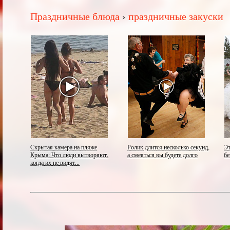
Праздничные блюда
›
праздничные закуски
Скрытая камера на пляже
Ролик длится несколько секунд,
Эт
Крыма: Что люди вытворяют,
а смеяться вы будете долго
бе
когда их не видят...