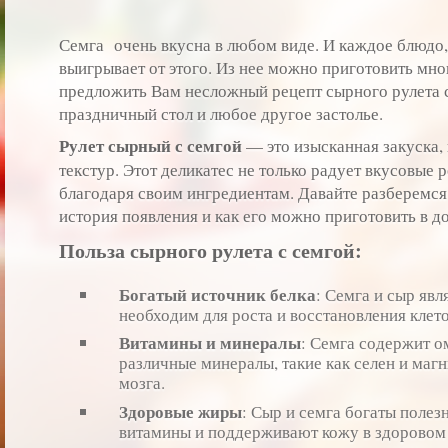
Семга очень вкусна в любом виде. И каждое блюдо, 
выигрывает от этого. Из нее можно приготовить мно
предложить Вам несложный рецепт сырного рулета 
праздничный стол и любое другое застолье.
Рулет сырный с семгой
— это изысканная закуска, 
текстур. Этот деликатес не только радует вкусовые 
благодаря своим ингредиентам. Давайте разберемся
история появления и как его можно приготовить в 
Польза сырного рулета с семгой:
Богатый источник белка
: Семга и сыр яв
необходим для роста и восстановления клето
Витамины и минералы
: Семга содержит о
различные минералы, такие как селен и маг
мозга.
Здоровые жиры
: Сыр и семга богаты поле
витамины и поддерживают кожу в здоровом