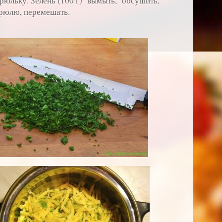
трюльку. Зелень (100 г) вымыть, обсушить,
трюлю, перемешать.