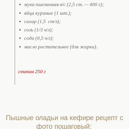
мука пшеничная в/с (2,5 ст. — 400 г);
яйца куриные (1 шт.);
сахар (1,5 ст/л);
соль (1/3 ч/л);
сода (0,5 ч/л);
масло растительное (для жарки).
стакан 250 г
Пышные оладьи на кефире рецепт с
фото пошаговый: