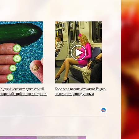
 5 дней исчезнет даже самый
Королева вагона отожгла! Видео
старелый грибок: вот хитрость
не оставит равнодушным