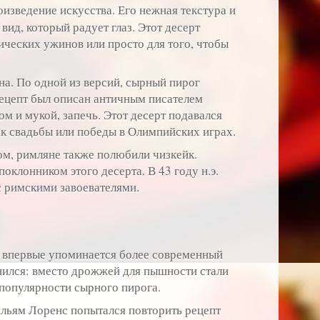
изведение искусства. Его нежная текстура и
вид, который радует глаз. Этот десерт
ических ужинов или просто для того, чтобы
на. По одной из версий, сырный пирог
рецепт был описан античным писателем
ом и мукой, запечь. Этот десерт подавался
к свадьбы или победы в Олимпийских играх.
ом, римляне также полюбили чизкейк.
оклонником этого десерта. В 43 году н.э.
с римскими завоевателями.
х впервые упоминается более современный
енился: вместо дрожжей для пышности стали
 популярности сырного пирога.
льям Лоренс попытался повторить рецепт