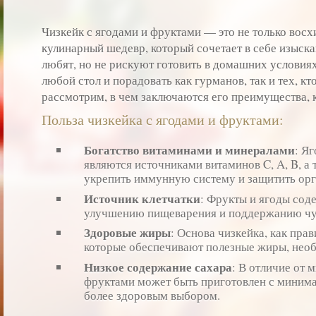
Чизкейк с ягодами и фруктами — это не только восх
кулинарный шедевр, который сочетает в себе изыска
любят, но не рискуют готовить в домашних условиях
любой стол и порадовать как гурманов, так и тех, кт
рассмотрим, в чем заключаются его преимущества, ка
Польза чизкейка с ягодами и фруктами:
Богатство витаминами и минералами
: Я
являются источниками витаминов C, A, B, а
укрепить иммунную систему и защитить орг
Источник клетчатки
: Фрукты и ягоды соде
улучшению пищеварения и поддержанию чув
Здоровые жиры
: Основа чизкейка, как прав
которые обеспечивают полезные жиры, необ
Низкое содержание сахара
: В отличие от 
фруктами может быть приготовлен с минима
более здоровым выбором.