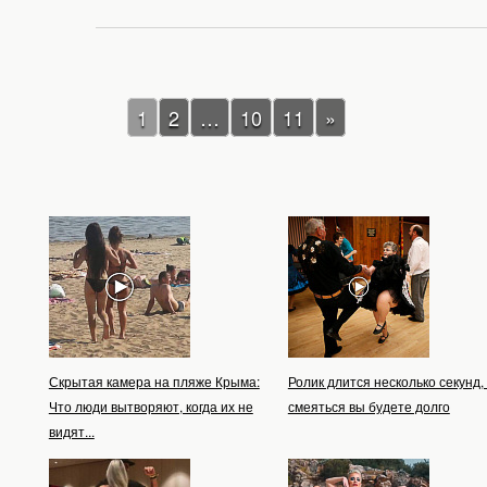
1
2
…
10
11
»
Скрытая камера на пляже Крыма:
Ролик длится несколько секунд,
Что люди вытворяют, когда их не
смеяться вы будете долго
видят...